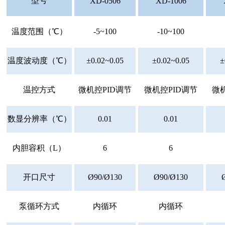
型号
XD-0506
XD-1006
温度范围（℃）
-5~100
-10~100
温度波动度（℃）
±0.02~0.05
±0.02~0.05
±
温控方式
微机控PID调节
微机控PID调节
微
数显分辨率（℃）
0.01
0.01
内胆容积（L）
6
6
开口尺寸
Ø90/Ø130
Ø90/Ø130
泵循环方式
内循环
内循环