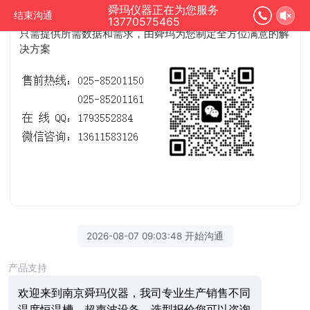
0.01℃的超低温控温系统（-80°-600°）
以及
超声波实验
舜玛仪器正在为您服务
结束沟通
设备
的定制和售后技术服务支持
。
舜玛是源头生产厂家
。您
13770575465
只需提供所需数据和需求，由舜玛为您制定全方位满意的解
决方案
2026-08-07 09:03:48 开始沟通
产品支持
欢迎来到南京舜玛仪器，我司专业生产销售不同
温度恒温槽，超声波设备，选型报价您可以咨询