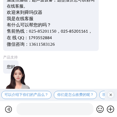
在线客服。
欢迎来到舜玛仪器
我是在线客服
有什么可以帮您的吗？
售前热线：
025-85201150
，
，
025-85201161
在
线
QQ
：
1793552884
微信咨询：
13611583126
产品支持
您好
可以介绍下你们的产品么？
你们是怎么收费的呢？
现在有