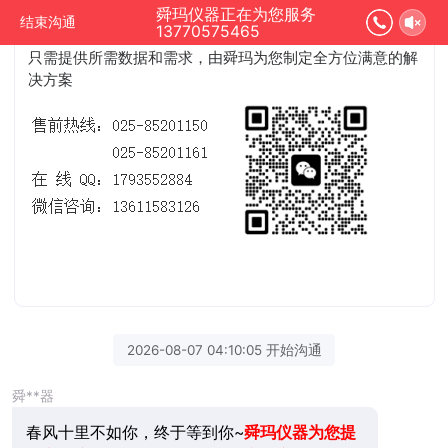
0.01℃的超低温控温系统（-80°-600°）
以及
超声波实验
舜玛仪器正在为您服务
结束沟通
13770575465
设备
的定制和售后技术服务支持
。
舜玛是源头生产厂家
。您
只需提供所需数据和需求，由舜玛为您制定全方位满意的解
决方案
2026-08-07 04:10:05 开始沟通
舜**器
春风十里不如你，终于等到你~
舜玛仪器为您提