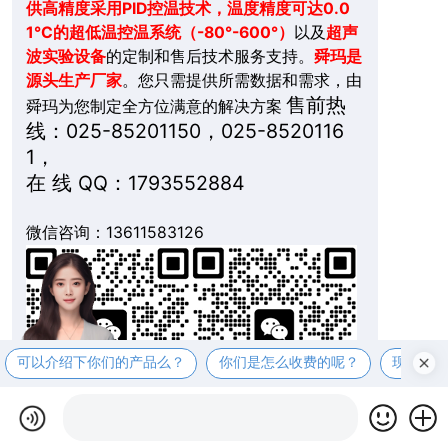
供高精度采用PID控温技术，温度精度可达0.0
1℃的超低温控温系统（-80°-600°）
以及
超声
波实验设备
的定制和售后技术服务支持。
舜玛是
源头生产厂家
。您只需提供所需数据和需求，由
售前热
舜玛为您制定全方位满意的解决方案
线：025-85201150，025-8520116
1，
在 线 QQ：1793552884
微信咨询：13611583126
可以介绍下你们的产品么？
你们是怎么收费的呢？
现在有